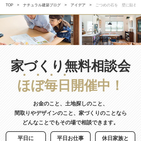
TOP
ナチュラル建築ブログ
アイデア
ごつめの石を 壁に貼る。
家づくり無料相談会
ほ
ぼ
毎
日
開催中！
お金のこと、土地探しのこと、
間取りやデザインのこと、
家づくりのことなら
どんなことでもその場で相談できます。
平日に
平日お仕事
休日家族と