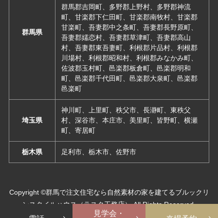
群馬郡吉岡町、多野郡上野村、多野郡神流
町、甘楽郡下仁田町、甘楽郡南牧村、甘楽郡
甘楽町、吾妻郡中之条町、吾妻郡長野原町、
群馬県
吾妻郡嬬恋村、吾妻郡草津町、吾妻郡高山
村、吾妻郡東吾妻町、利根郡片品村、利根郡
川場村、利根郡昭和村、利根郡みなかみ町、
佐波郡玉村町、邑楽郡板倉町、邑楽郡明和
町、邑楽郡千代田町、邑楽郡大泉町、邑楽郡
邑楽町
神川町、上里町、秩父市、長瀞町、東秩父
埼玉県
村、深谷市、本庄市、美里町、皆野町、横瀬
町、寄居町
栃木県
足利市、栃木市、佐野市
Copyright ©群馬で注文住宅なら自然素材の家を建てるブルックリ
ンスタイルハウス（ラスタ工務店） All Rights Reserved.
見学会・