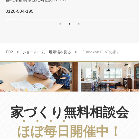
TOP
ショールーム・展示場を見る
『Brooklyn FLATの家』
家づくり無料相談会
ほ
ぼ
毎
日
開催中！