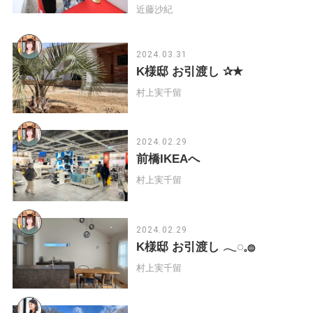
近藤沙紀
2024.03.31
K様邸 お引渡し ✰✭
村上実千留
2024.02.29
前橋IKEAへ
村上実千留
2024.02.29
K様邸 お引渡し 𓂃◌𓈒𓐍
村上実千留