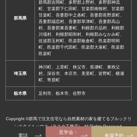
群馬郡吉岡町、多野郡上野村、多野郡神流
町、甘楽郡下仁田町、甘楽郡南牧村、甘楽郡
甘楽町、吾妻郡中之条町、吾妻郡長野原町、
群馬県
吾妻郡嬬恋村、吾妻郡草津町、吾妻郡高山
村、吾妻郡東吾妻町、利根郡片品村、利根郡
川場村、利根郡昭和村、利根郡みなかみ町、
佐波郡玉村町、邑楽郡板倉町、邑楽郡明和
町、邑楽郡千代田町、邑楽郡大泉町、邑楽郡
邑楽町
神川町、上里町、秩父市、長瀞町、東秩父
埼玉県
村、深谷市、本庄市、美里町、皆野町、横瀬
町、寄居町
栃木県
足利市、栃木市、佐野市
Copyright ©群馬で注文住宅なら自然素材の家を建てるブルックリ
ンスタイルハウス（ラスタ工務店） All Rights Reserved.
見学会・
電話
来場予約