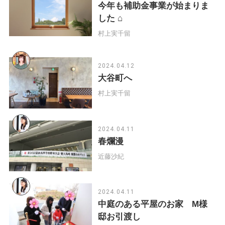
今年も補助金事業が始まりま
した ⌂
村上実千留
2024.04.12
大谷町へ
村上実千留
2024.04.11
春爛漫
近藤沙紀
2024.04.11
中庭のある平屋のお家 M様
邸お引渡し