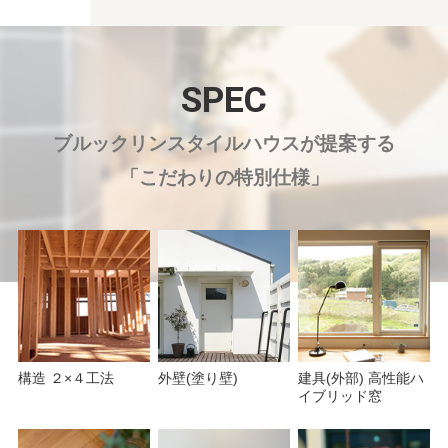
SPEC
ブルックリンスタイルハウスが提案する
「こだわりの特別仕様」
構造 ２×４工法
外壁(塗り壁)
建具(外部) 高性能ハ
イブリッド窓