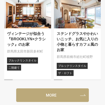
ヴィンテージが似合う
ステンドグラスやかわい
『BROOKLYN×クラシ
いニッチ、お気に入りの
ック』のお家
小物と暮らすカフェ風の
お家
群馬県太田市新田多村町
群馬県前橋市総社町植野
ブルックリンスタイル
ブルックリンスタイル
二階建て
ザ・ロフト
MORE