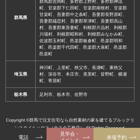
群馬郡吉岡町、多野郡上野村、多野郡神流
町、甘楽郡下仁田町、甘楽郡南牧村、甘楽郡
甘楽町、吾妻郡中之条町、吾妻郡長野原町、
群馬県
吾妻郡嬬恋村、吾妻郡草津町、吾妻郡高山
村、吾妻郡東吾妻町、利根郡片品村、利根郡
川場村、利根郡昭和村、利根郡みなかみ町、
佐波郡玉村町、邑楽郡板倉町、邑楽郡明和
町、邑楽郡千代田町、邑楽郡大泉町、邑楽郡
邑楽町
神川町、上里町、秩父市、長瀞町、東秩父
埼玉県
村、深谷市、本庄市、美里町、皆野町、横瀬
町、寄居町
栃木県
足利市、栃木市、佐野市
Copyright ©群馬で注文住宅なら自然素材の家を建てるブルックリ
ンスタイルハウス（ラスタ工務店） All Rights Reserved.
見学会・
電話
来場予約