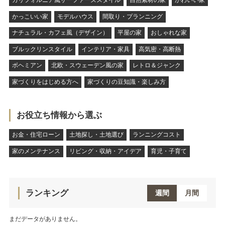
カリフォルニア風サーファーズスタイル
自然素材の家
かわいい家
かっこいい家
モデルハウス
間取り・プランニング
ナチュラル・カフェ風（デザイン）
平屋の家
おしゃれな家
ブルックリンスタイル
インテリア・家具
高気密・高断熱
ボヘミアン
北欧・スウェーデン風の家
レトロ＆ジャンク
家づくりをはじめる方へ
家づくりの豆知識・楽しみ方
お役立ち情報から選ぶ
お金・住宅ローン
土地探し・土地選び
ランニングコスト
家のメンテナンス
リビング・収納・アイデア
育児・子育て
ランキング
週間
月間
まだデータがありません。