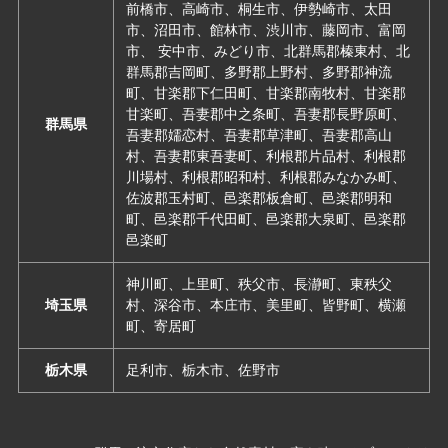
前橋市、高崎市、桐生市、伊勢崎市、太田
市、沼田市、館林市、渋川市、藤岡市、富岡
市、 安中市、みどり市、北群馬郡榛東村、北
群馬郡吉岡町、多野郡上野村、多野郡神流
町、甘楽郡下仁田町、甘楽郡南牧村、甘楽郡
甘楽町、吾妻郡中之条町、吾妻郡長野原町、
群馬県
吾妻郡嬬恋村、吾妻郡草津町、吾妻郡高山
村、吾妻郡東吾妻町、利根郡片品村、利根郡
川場村、利根郡昭和村、利根郡みなかみ町、
佐波郡玉村町、邑楽郡板倉町、邑楽郡明和
町、邑楽郡千代田町、邑楽郡大泉町、邑楽郡
邑楽町
神川町、上里町、秩父市、長瀞町、東秩父
埼玉県
村、深谷市、本庄市、美里町、皆野町、横瀬
町、寄居町
栃木県
足利市、栃木市、佐野市