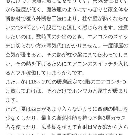
るだけで、快適に過ごせるそうです。高気密住宅です
から湿度が低く、魔法瓶のようにすっぽりと家全体を
断熱材で覆う外断熱工法により、柱や壁が熱くならな
いので28℃という設定でも涼しく感じられます。注意
したいのは、数時間の外出のとき。エアコンのスイッ
チは切らない方が電気代はかかりません。一度部屋の
空気が暖まると、その熱が柱や梁にまで伝わってしま
い、その熱を下げるためにエアコンのスイッチを入れ
るとフル稼働してしまうからです。
また、冬は18～19℃の暖房設定で1階のエアコンをつ
け放しておけば、それだけでホンワカと家中が暖まり
ます。
ただ、夏は西日があまり入らないように西側の開口を
少なくしたり、最高の断熱性能を持つ木製3層ガラス
窓を使ったり、広葉樹を植えて直射日光が窓から入ら