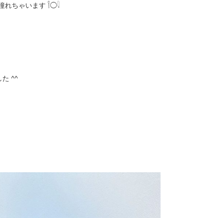
ゃいます 𓌉◯𓇋
 ^^