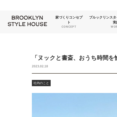
家づくり
コンセプ
ブルックリンスタ
ト
実
CONCEPT
WO
「ヌックと書斎、おうち時間を
2023.02.18
社内のこと