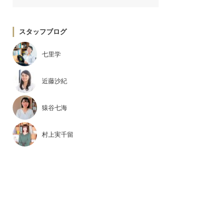
スタッフブログ
七里学
近藤沙紀
猿谷七海
村上実千留