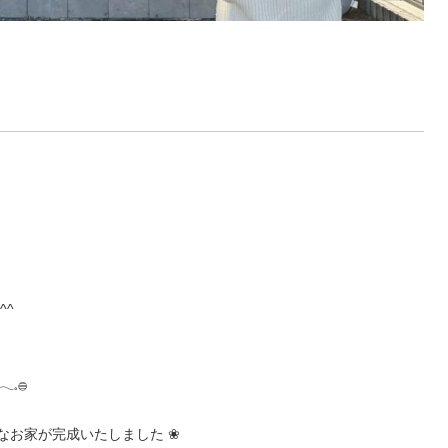
^^
𓐍
なお家が完成いたしました ❀