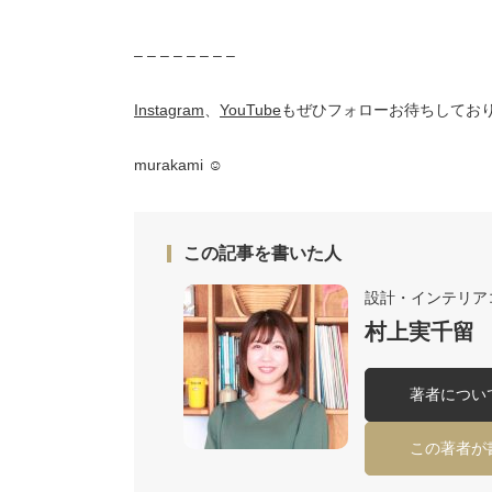
– – – – – – – –
Instagram
、
YouTube
もぜひフォローお待ちしており
murakami ☺︎
この記事を書いた人
設計・インテリア
村上実千留
著者につい
この著者が