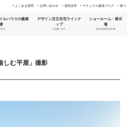
よくある質問
お問い合わせ
資料請求
ナチュラル建築ブログ
家づ
イルハウスの
建築
デザイン注文住宅
ラインナ
ショールーム
・展示
績
ップ
場
RKS
LINE UP
SHOWROOM
愉しむ平屋」撮影