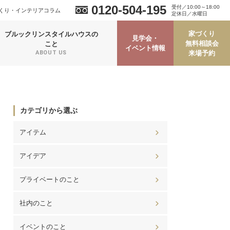
0120-504-195
受付／10:00～18:00
くり・インテリアコラム
定休日／水曜日
家づくり
ブルックリンスタイルハウスの
見学会・
無料相談会
こと
イベント情報
来場予約
ABOUT US
カテゴリから選ぶ
アイテム
アイデア
プライベートのこと
社内のこと
イベントのこと