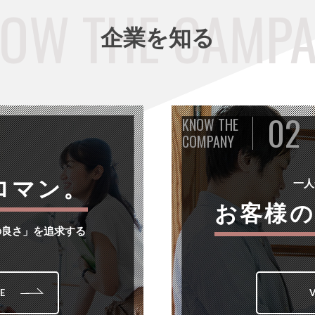
企業を知る
02
KNOW THE
COMPANY
ロマン。
⼀⼈
お客様
の良さ」を追求する
E