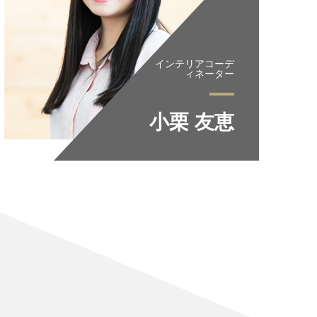
インテリアコーデ
ィネーター
⼩栗 友恵