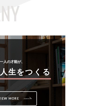
⼀⼈の才能が、
の⼈⽣をつくる
VIEW MORE