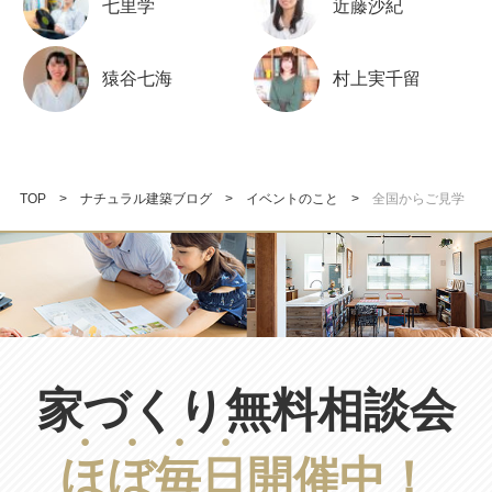
七里学
近藤沙紀
猿谷七海
村上実千留
TOP
ナチュラル建築ブログ
イベントのこと
全国からご見学
家づくり無料相談会
ほ
ぼ
毎
日
開催中！