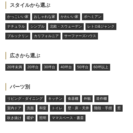
スタイルから選ぶ
かっこいい家
おしゃれな家
かわいい家
ボヘミアン
ナチュラル
シンプル
北欧・スウェーデン
レトロ&ジャンク
ブルックリン
カリフォルニア
サーファーズハウス
広さから選ぶ
20坪未満
20坪台
30坪台
40坪台
50坪台
60坪以上
パーツ別
リビング・ダイニング
キッチン
食器棚
外観
造作棚
室内ドア
洗面
和室
トイレ
壁・床・天井
階段・手摺
窓
吹き抜け
暖炉
照明
ママスペース・書斎