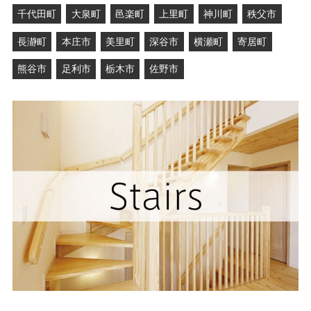
千代田町
大泉町
邑楽町
上里町
神川町
秩父市
長瀞町
本庄市
美里町
深谷市
横瀬町
寄居町
熊谷市
足利市
栃木市
佐野市