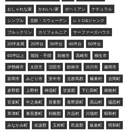
おしゃれな家
かわいい家
ボヘミアン
ナチュラル
シンプル
北欧・スウェーデン
レトロ&ジャンク
ブルックリン
カリフォルニア
サーファーズハウス
20坪未満
20坪台
30坪台
40坪台
50坪台
60坪以上
階段・手摺
前橋市
高崎市
桐生市
伊勢崎市
太田市
沼田市
館林市
渋川市
藤岡市
富岡市
みどり市
安中市
北群馬郡
榛東村
吉岡町
多野郡
上野村
神流町
甘楽郡
下仁田町
南牧村
甘楽町
中之条町
吾妻郡
長野原町
高山村
嬬恋村
草津町
東吾妻町
利根郡
片品村
川場村
昭和村
みなかみ町
佐波郡
玉村町
邑楽郡
板倉町
明和町