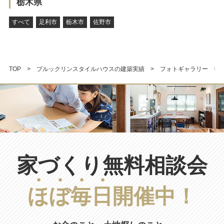
栃木県
すべて
足利市
栃木市
佐野市
TOP
ブルックリンスタイルハウスの建築実績
フォトギャラリー
家づくり無料相談会
ほ
ぼ
毎
日
開催中！