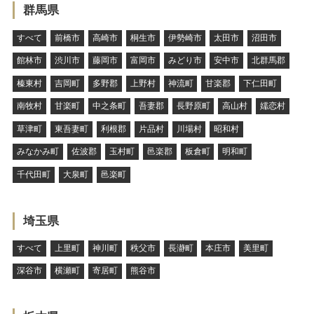
群馬県
すべて
前橋市
高崎市
桐生市
伊勢崎市
太田市
沼田市
館林市
渋川市
藤岡市
富岡市
みどり市
安中市
北群馬郡
榛東村
吉岡町
多野郡
上野村
神流町
甘楽郡
下仁田町
南牧村
甘楽町
中之条町
吾妻郡
長野原町
高山村
嬬恋村
草津町
東吾妻町
利根郡
片品村
川場村
昭和村
みなかみ町
佐波郡
玉村町
邑楽郡
板倉町
明和町
千代田町
大泉町
邑楽町
埼玉県
すべて
上里町
神川町
秩父市
長瀞町
本庄市
美里町
深谷市
横瀬町
寄居町
熊谷市