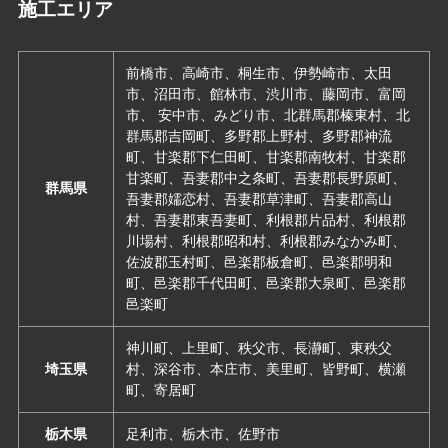
施工エリア
前橋市、高崎市、桐生市、伊勢崎市、太田
市、沼田市、館林市、渋川市、藤岡市、富岡
市、 安中市、みどり市、北群馬郡榛東村、北
群馬郡吉岡町、多野郡上野村、多野郡神流
町、甘楽郡下仁田町、甘楽郡南牧村、甘楽郡
甘楽町、吾妻郡中之条町、吾妻郡長野原町、
群馬県
吾妻郡嬬恋村、吾妻郡草津町、吾妻郡高山
村、吾妻郡東吾妻町、利根郡片品村、利根郡
川場村、利根郡昭和村、利根郡みなかみ町、
佐波郡玉村町、邑楽郡板倉町、邑楽郡明和
町、邑楽郡千代田町、邑楽郡大泉町、邑楽郡
邑楽町
神川町、上里町、秩父市、長瀞町、東秩父
埼玉県
村、深谷市、本庄市、美里町、皆野町、横瀬
町、寄居町
栃木県
足利市、栃木市、佐野市