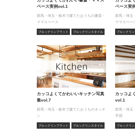
ペース実例vol.1
ペース実例v
群馬・埼玉・栃木で建てたおうちの書斎・
群馬・埼玉
ママスペース
ママスペー
ブルックリンフラット
ブルックリンスタイル
ブルックリン
カッコよくてかわいいキッチン写真
カッコよ
集vol.7
vol.1
群馬・埼玉・栃木で建てたおうちのキッチ
群馬・埼玉
ン
手摺
ブルックリンフラット
ブルックリンスタイル
ブルックリン