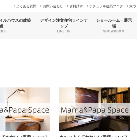
よくある質問
お問い合わせ
資料請求
ナチュラル建築ブログ
家づ
イルハウスの
建築
デザイン注文住宅
ラインナ
ショールーム
・展示
績
ップ
場
RKS
LINE UP
SHOWROOM
くてかわいい書斎・ママス
カッコよくてかわいい書斎・ママス