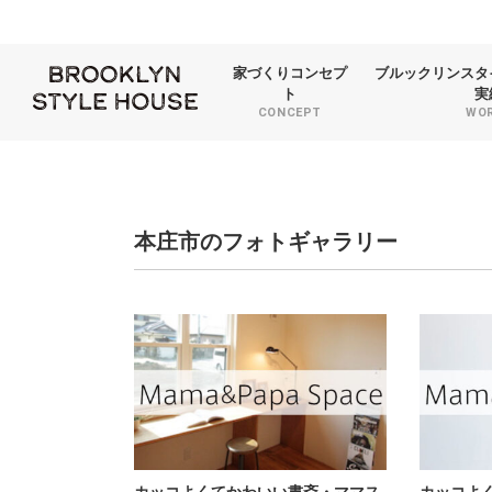
家づくり
コンセプ
ブルックリンスタ
ト
実
CONCEPT
WO
本庄市のフォトギャラリー
カッコよくてかわいい書斎・ママス
カッコよ