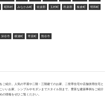
昭和村
みなかみ町
佐波郡
玉村町
邑楽郡
板倉町
明和町
深谷市
横瀬町
寄居町
熊谷市
をご紹介。人気の平屋や二階・三階建てのお家、二世帯住宅や店舗併用住宅と
こいいお家、シンプルやモダンまでスタイル別まで、豊富な建築事例をご紹介
めの情報をぜひご覧ください。