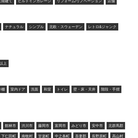
三階建て
ビルトインガレージ
リフォーム/リノベーション
店舗
ナチュラル
シンプル
北欧・スウェーデン
レトロ&ジャンク
坪以上
作棚
室内ドア
洗面
和室
トイレ
壁・床・天井
階段・手摺
館林市
渋川市
藤岡市
富岡市
みどり市
安中市
北群馬郡
下仁田町
南牧村
甘楽町
中之条町
吾妻郡
長野原町
高山村