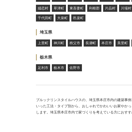
嬬恋村
草津町
東吾妻町
利根郡
片品村
川場村
千代田町
大泉町
邑楽町
埼玉県
上里町
神川町
秩父市
長瀞町
本庄市
美里町
栃木県
足利市
栃木市
佐野市
ブルックリンスタイルハウスの、埼玉県本庄市内の建築事例
いった工法・タイプ別から、おしゃれでかわいいお家やかっ
します。埼玉県本庄市内で家づくりを考えている方におすす