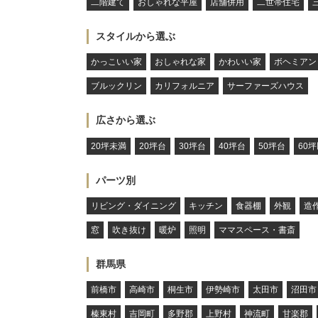
二階建て
おしゃれな平屋
店舗併用
二世帯住宅
スタイルから選ぶ
かっこいい家
おしゃれな家
かわいい家
ボヘミアン
ブルックリン
カリフォルニア
サーファーズハウス
広さから選ぶ
20坪未満
20坪台
30坪台
40坪台
50坪台
60
パーツ別
リビング・ダイニング
キッチン
食器棚
外観
造
窓
吹き抜け
暖炉
照明
ママスペース・書斎
群馬県
前橋市
高崎市
桐生市
伊勢崎市
太田市
沼田市
榛東村
吉岡町
多野郡
上野村
神流町
甘楽郡