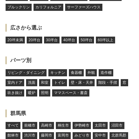
ブルックリン
カリフォルニア
サーファーズハウス
広さから選ぶ
20坪未満
20坪台
30坪台
40坪台
50坪台
60坪以上
パーツ別
リビング・ダイニング
キッチン
食器棚
外観
造作棚
室内ドア
洗面
和室
トイレ
壁・床・天井
階段・手摺
窓
吹き抜け
暖炉
照明
ママスペース・書斎
群馬県
すべて
前橋市
高崎市
桐生市
伊勢崎市
太田市
沼田市
館林市
渋川市
藤岡市
富岡市
みどり市
安中市
北群馬郡