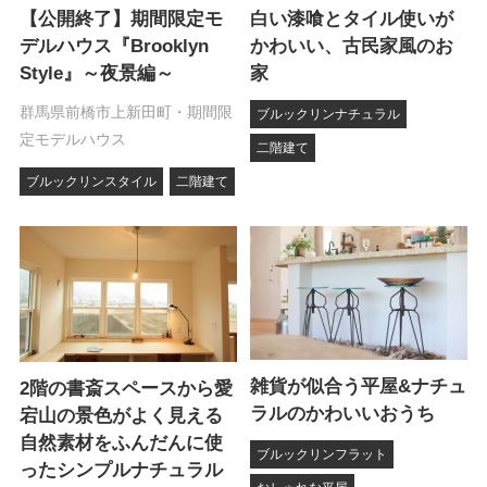
【公開終了】期間限定モ
白い漆喰とタイル使いが
デルハウス『Brooklyn
かわいい、古民家風のお
Style』～夜景編～
家
群馬県前橋市上新田町・期間限
ブルックリンナチュラル
定モデルハウス
二階建て
ブルックリンスタイル
二階建て
雑貨が似合う平屋&ナチュ
2階の書斎スペースから愛
ラルのかわいいおうち
宕山の景色がよく見える
自然素材をふんだんに使
ブルックリンフラット
ったシンプルナチュラル