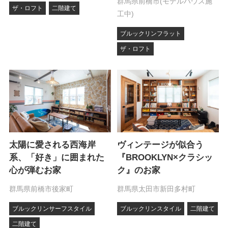
群馬県前橋市(モデルハウス施
ザ・ロフト
二階建て
工中)
ブルックリンフラット
ザ・ロフト
太陽に愛される西海岸
ヴィンテージが似合う
系、「好き」に囲まれた
『BROOKLYN×クラシッ
心が弾むお家
ク』のお家
群馬県前橋市後家町
群馬県太田市新田多村町
ブルックリンサーフスタイル
ブルックリンスタイル
二階建て
二階建て