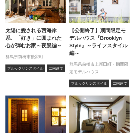
太陽に愛される西海岸
【公開終了】期間限定モ
系、「好き」に囲まれた
デルハウス『Brooklyn
心が弾むお家～夜景編～
Style』～ライフスタイル
編～
群馬県前橋市後家町
群馬県前橋市上新田町・期間限
ブルックリンスタイル
二階建て
定モデルハウス
ブルックリンスタイル
二階建て