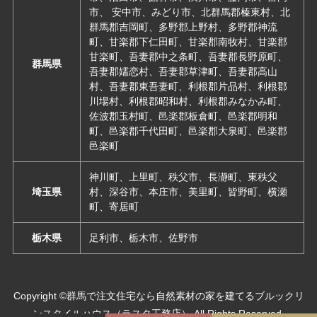
市、 安中市、みどり市、北群馬郡榛東村、北
群馬郡吉岡町、多野郡上野村、多野郡神流
町、甘楽郡下仁田町、甘楽郡南牧村、甘楽郡
甘楽町、吾妻郡中之条町、吾妻郡長野原町、
群馬県
吾妻郡嬬恋村、吾妻郡草津町、吾妻郡高山
村、吾妻郡東吾妻町、利根郡片品村、利根郡
川場村、利根郡昭和村、利根郡みなかみ町、
佐波郡玉村町、邑楽郡板倉町、邑楽郡明和
町、邑楽郡千代田町、邑楽郡大泉町、邑楽郡
邑楽町
神川町、上里町、秩父市、長瀞町、東秩父
埼玉県
村、深谷市、本庄市、美里町、皆野町、横瀬
町、寄居町
栃木県
足利市、栃木市、佐野市
Copyright ©群馬で注文住宅なら自然素材の家を建てるブルックリ
ンスタイルハウス（ラスタ工務店） All Rights Reserved.