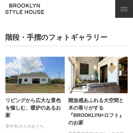
階段・手摺のフォトギャラリー
リビングから広大な景色
開放感あふれる大空間と
を愉しむ、暖炉のあるお
木の香りがする
家
『BROOKLYN×ロフト』
のお家
安中市Iさんのおうち