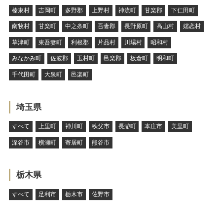
榛東村
吉岡町
多野郡
上野村
神流町
甘楽郡
下仁田町
南牧村
甘楽町
中之条町
吾妻郡
長野原町
高山村
嬬恋村
草津町
東吾妻町
利根郡
片品村
川場村
昭和村
みなかみ町
佐波郡
玉村町
邑楽郡
板倉町
明和町
千代田町
大泉町
邑楽町
埼玉県
すべて
上里町
神川町
秩父市
長瀞町
本庄市
美里町
深谷市
横瀬町
寄居町
熊谷市
栃木県
すべて
足利市
栃木市
佐野市