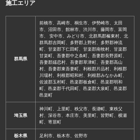
施工エリア
前橋市、高崎市、桐生市、伊勢崎市、太田
市、沼田市、館林市、渋川市、藤岡市、富岡
市、 安中市、みどり市、北群馬郡榛東村、北
群馬郡吉岡町、多野郡上野村、多野郡神流
町、甘楽郡下仁田町、甘楽郡南牧村、甘楽郡
甘楽町、吾妻郡中之条町、吾妻郡長野原町、
群馬県
吾妻郡嬬恋村、吾妻郡草津町、吾妻郡高山
村、吾妻郡東吾妻町、利根郡片品村、利根郡
川場村、利根郡昭和村、利根郡みなかみ町、
佐波郡玉村町、邑楽郡板倉町、邑楽郡明和
町、邑楽郡千代田町、邑楽郡大泉町、邑楽郡
邑楽町
神川町、上里町、秩父市、長瀞町、東秩父
埼玉県
村、深谷市、本庄市、美里町、皆野町、横瀬
町、寄居町
栃木県
足利市、栃木市、佐野市