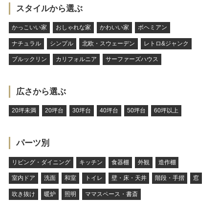
スタイルから選ぶ
かっこいい家
おしゃれな家
かわいい家
ボヘミアン
ナチュラル
シンプル
北欧・スウェーデン
レトロ&ジャンク
ブルックリン
カリフォルニア
サーファーズハウス
広さから選ぶ
20坪未満
20坪台
30坪台
40坪台
50坪台
60坪以上
パーツ別
リビング・ダイニング
キッチン
食器棚
外観
造作棚
室内ドア
洗面
和室
トイレ
壁・床・天井
階段・手摺
窓
吹き抜け
暖炉
照明
ママスペース・書斎