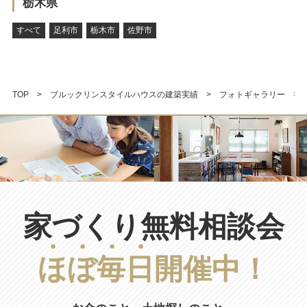
栃木県
すべて
足利市
栃木市
佐野市
TOP
ブルックリンスタイルハウスの建築実績
フォトギャラリー
家づくり無料相談会
ほ
ぼ
毎
日
開催中！