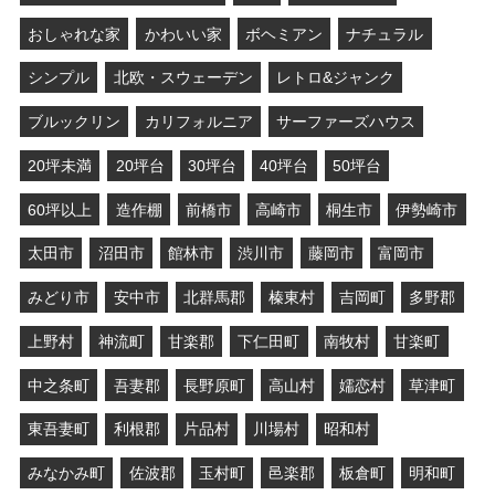
おしゃれな家
かわいい家
ボヘミアン
ナチュラル
シンプル
北欧・スウェーデン
レトロ&ジャンク
ブルックリン
カリフォルニア
サーファーズハウス
20坪未満
20坪台
30坪台
40坪台
50坪台
60坪以上
造作棚
前橋市
高崎市
桐生市
伊勢崎市
太田市
沼田市
館林市
渋川市
藤岡市
富岡市
みどり市
安中市
北群馬郡
榛東村
吉岡町
多野郡
上野村
神流町
甘楽郡
下仁田町
南牧村
甘楽町
中之条町
吾妻郡
長野原町
高山村
嬬恋村
草津町
東吾妻町
利根郡
片品村
川場村
昭和村
みなかみ町
佐波郡
玉村町
邑楽郡
板倉町
明和町