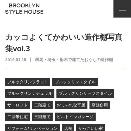
カッコよくてかわいい造作棚写真
集vol.3
2019.01.19
群馬・埼玉・栃木で建てたおうちの造作棚
ブルックリンフラット
ブルックリンスタイル
ブルックリンナチュラル
ブルックリンサーフスタイル
ザ・ロフト
二階建て
おしゃれな平屋
店舗併用
二世帯住宅
三階建て
ビルトインガレージ
リフォーム/リノベーション
店舗
かっこいい家