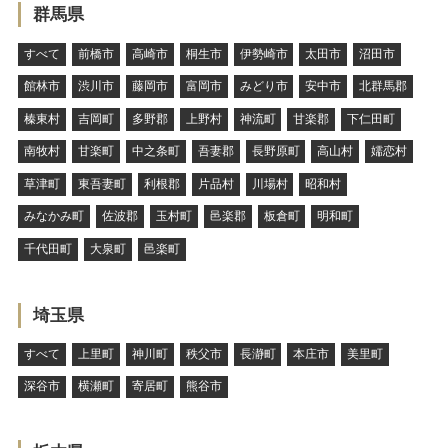
群馬県
すべて
前橋市
高崎市
桐生市
伊勢崎市
太田市
沼田市
館林市
渋川市
藤岡市
富岡市
みどり市
安中市
北群馬郡
榛東村
吉岡町
多野郡
上野村
神流町
甘楽郡
下仁田町
南牧村
甘楽町
中之条町
吾妻郡
長野原町
高山村
嬬恋村
草津町
東吾妻町
利根郡
片品村
川場村
昭和村
みなかみ町
佐波郡
玉村町
邑楽郡
板倉町
明和町
千代田町
大泉町
邑楽町
埼玉県
すべて
上里町
神川町
秩父市
長瀞町
本庄市
美里町
深谷市
横瀬町
寄居町
熊谷市