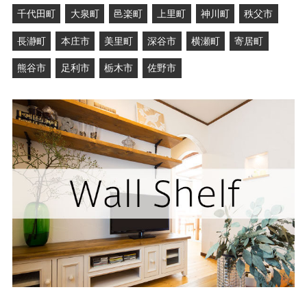
千代田町
大泉町
邑楽町
上里町
神川町
秩父市
長瀞町
本庄市
美里町
深谷市
横瀬町
寄居町
熊谷市
足利市
栃木市
佐野市