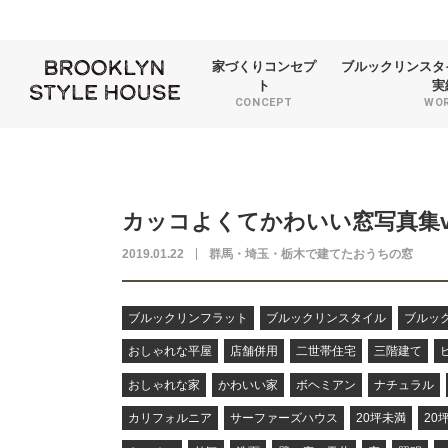
家づくり
コンセプ
ブルックリンスタ
ト
実
CONCEPT
WO
カッコよくてかわいい窓写真集vo
2019.01.22
群馬・埼玉・栃木で建てたおうちの窓
ブルックリンフラット
ブルックリンスタイル
ブルッ
おしゃれな平屋
店舗併用
二世帯住宅
三階建て
おしゃれな家
かわいい家
ボヘミアン
ナチュラル
カリフォルニア
サーファーズハウス
20坪未満
20