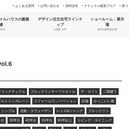
よくある質問
お問い合わせ
資料請求
ナチュラル建築ブログ
家づ
イルハウスの
建築
デザイン注文住宅
ラインナ
ショールーム
・展示
績
ップ
場
RKS
LINE UP
SHOWROOM
l.6
クリンナチュラル
ブルックリンサーフスタイル
ザ・ロフト
二階建て
ビルトインガレージ
リフォーム/リノベーション
店舗
かっこいい家
シンプル
北欧・スウェーデン
レトロ&ジャンク
ブルックリン
坪台
30坪台
40坪台
50坪台
60坪以上
リビング・ダイニング