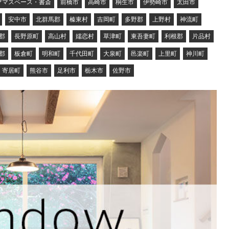
ママスペース・書斎
前橋市
高崎市
桐生市
伊勢崎市
太田市
安中市
北群馬郡
榛東村
吉岡町
多野郡
上野村
神流町
郡
長野原町
高山村
嬬恋村
草津町
東吾妻町
利根郡
片品村
郡
板倉町
明和町
千代田町
大泉町
邑楽町
上里町
神川町
寄居町
熊谷市
足利市
栃木市
佐野市