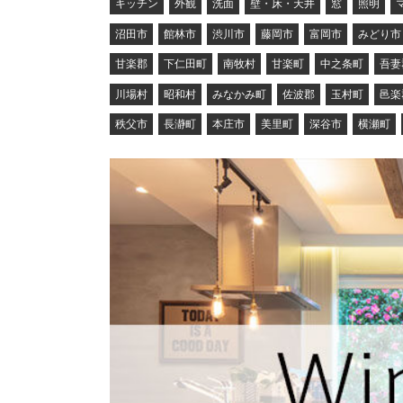
キッチン
外観
洗面
壁・床・天井
窓
照明
沼田市
館林市
渋川市
藤岡市
富岡市
みどり市
甘楽郡
下仁田町
南牧村
甘楽町
中之条町
吾妻
川場村
昭和村
みなかみ町
佐波郡
玉村町
邑楽
秩父市
長瀞町
本庄市
美里町
深谷市
横瀬町